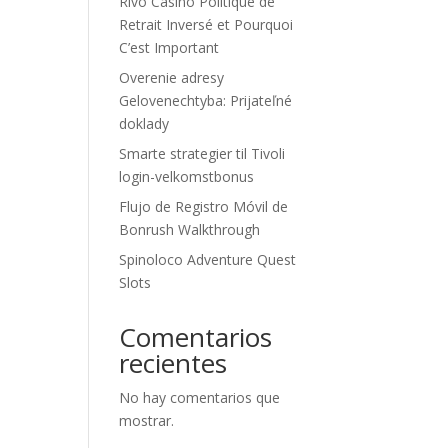
Rivo Casino Politique de
Retrait Inversé et Pourquoi
C’est Important
Overenie adresy
Gelovenechtyba: Prijateľné
doklady
Smarte strategier til Tivoli
login-velkomstbonus
Flujo de Registro Móvil de
Bonrush Walkthrough
Spinoloco Adventure Quest
Slots
Comentarios
recientes
No hay comentarios que
mostrar.